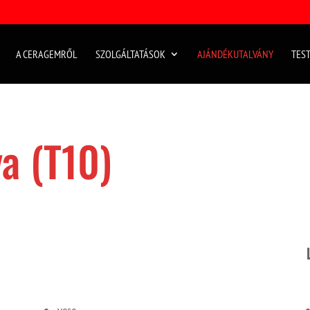
A CERAGEMRŐL
SZOLGÁLTATÁSOK
AJÁNDÉKUTALVÁNY
TEST
ya (T10)