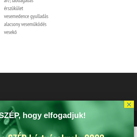
arc-, lábdagadás
érszűkület
vesemedence gyulladás
alacsony veseműködés
vesekő