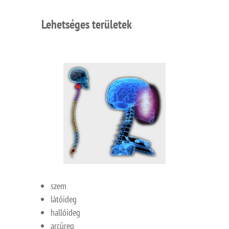
Lehetséges területek
szem
látóideg
hallóideg
arcüreg