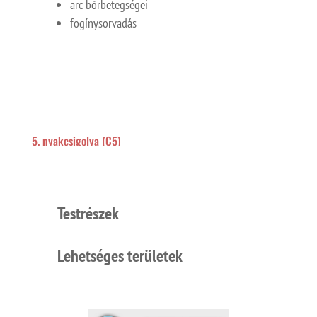
arc bőrbetegségei
fogínysorvadás
5. nyakcsigolya (C5)
Testrészek
Lehetséges területek