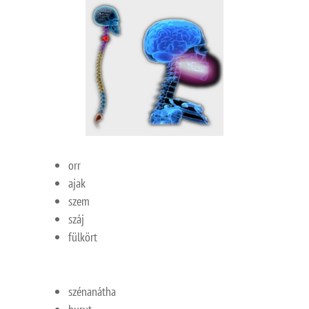
orr
ajak
szem
száj
fülkört
szénanátha