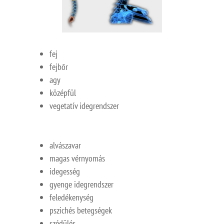
fej
fejbőr
agy
középfül
vegetatív idegrendszer
alvászavar
magas vérnyomás
idegesség
gyenge idegrendszer
feledékenység
pszichés betegségek
szédülés