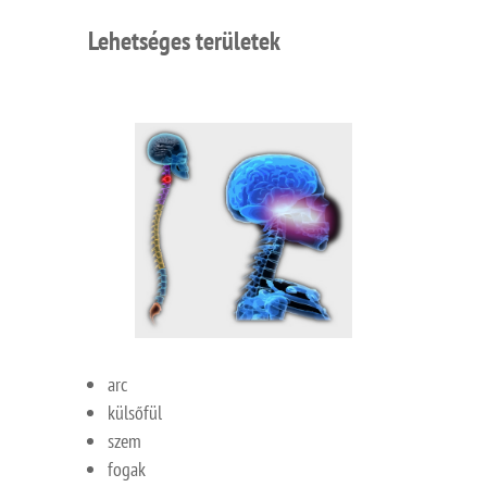
Lehetséges területek
arc
külsőfül
szem
fogak