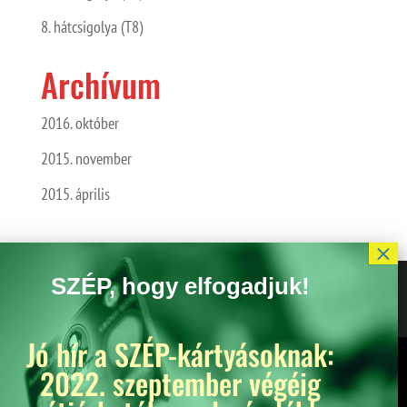
8. hátcsigolya (T8)
Archívum
2016. október
2015. november
2015. április
Jó hír a SZÉP-kártyásoknak:
Kedves Látogató! Tájékoztatjuk, hogy a honlap felhasználói
2022. szeptember végéig
élmény fokozásának érdekében sütiket alkalmazunk. A
honlapunk használatával ön a tájékoztatásunkat tudomásul