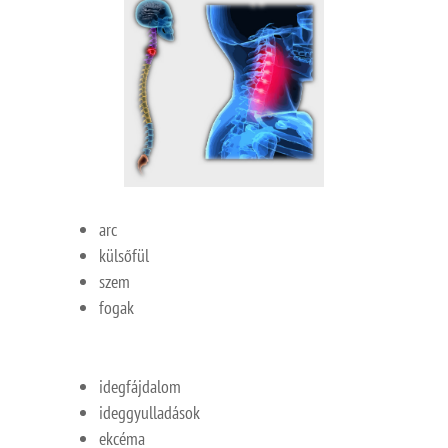
arc
külsőfül
szem
fogak
idegfájdalom
ideggyulladások
ekcéma