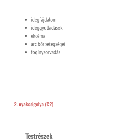
idegfájdalom
ideggyulladások
ekcéma
arc bőrbetegségei
fogínysorvadás
2. nyakcsigolya (C2)
Testrészek