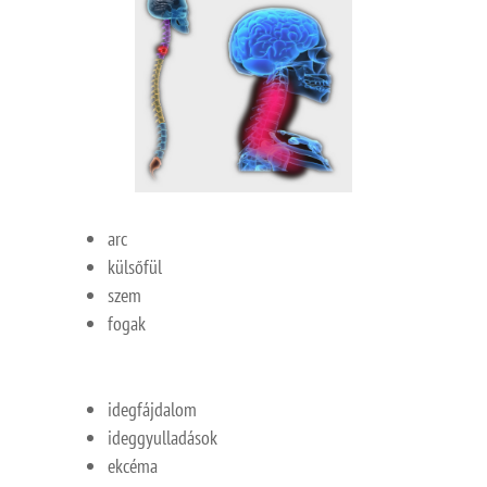
arc
külsőfül
szem
fogak
idegfájdalom
ideggyulladások
ekcéma