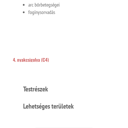
arc bőrbetegségei
fogínysorvadás
4. nyakcsigolya (C4)
Testrészek
Lehetséges területek