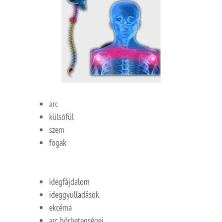
arc
külsőfül
szem
fogak
idegfájdalom
ideggyulladások
ekcéma
arc bőrbetegségei