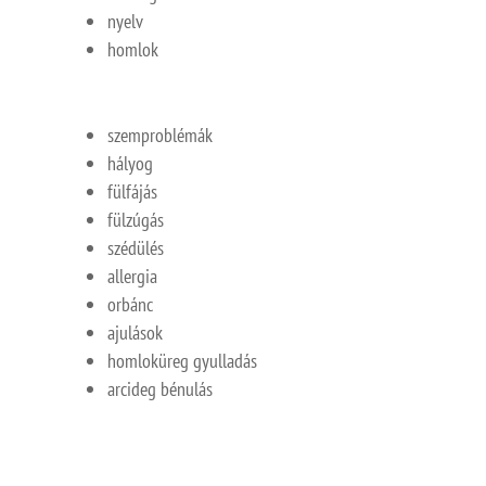
nyelv
homlok
szemproblémák
hályog
fülfájás
fülzúgás
szédülés
allergia
orbánc
ajulások
homloküreg gyulladás
arcideg bénulás