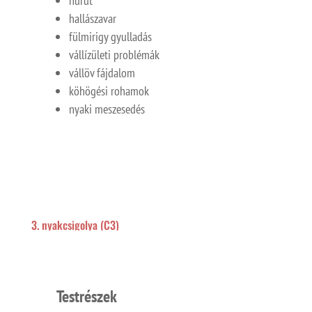
hurut
hallászavar
fülmirigy gyulladás
vállízületi problémák
vállöv fájdalom
köhögési rohamok
nyaki meszesedés
3. nyakcsigolya (C3)
Testrészek