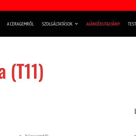
A CERAGEMRŐL
SZOLGÁLTATÁSOK
AJÁNDÉKUTALVÁNY
TEST
a (T11)