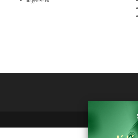
húgyvezeték