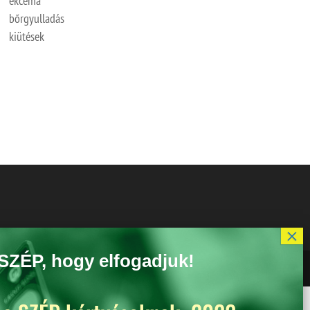
ekcéma
bőrgyulladás
kiütések