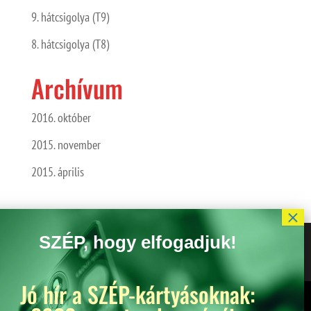
9. hátcsigolya (T9)
8. hátcsigolya (T8)
Archívum
2016. október
2015. november
2015. április
Jó hír a SZÉP-kártyásoknak:
Kedves Látogató! Tájékoztatjuk, hogy a honlap felhasználói