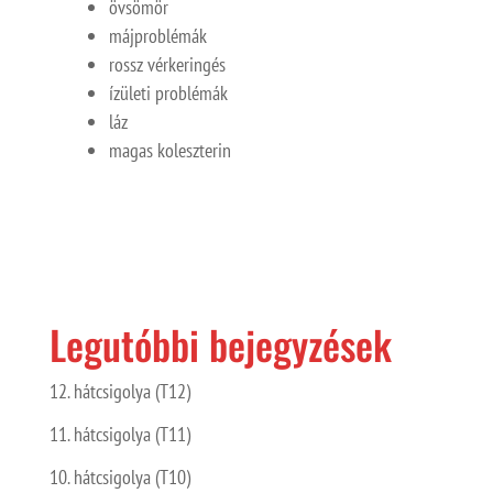
övsömör
májproblémák
rossz vérkeringés
ízületi problémák
láz
magas koleszterin
Legutóbbi bejegyzések
12. hátcsigolya (T12)
11. hátcsigolya (T11)
10. hátcsigolya (T10)