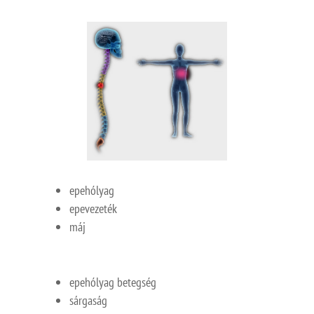
epehólyag
epevezeték
máj
epehólyag betegség
sárgaság