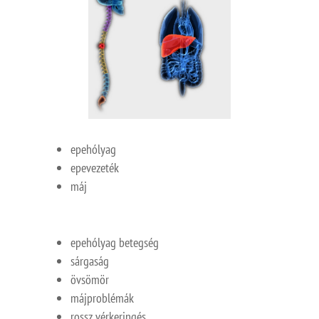
epehólyag
epevezeték
máj
epehólyag betegség
sárgaság
övsömör
májproblémák
rossz vérkeringés