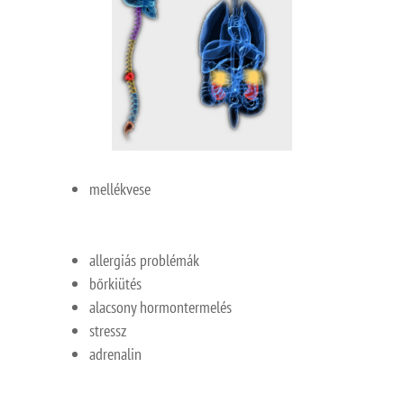
mellékvese
allergiás problémák
bőrkiütés
alacsony hormontermelés
stressz
adrenalin